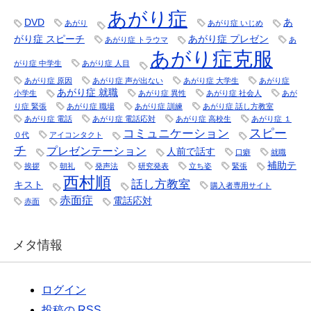
あがり症
DVD
あ
あがり
あがり症 いじめ
がり症 スピーチ
あがり症 プレゼン
あがり症 トラウマ
あ
あがり症克服
がり症 中学生
あがり症 人目
あがり症 原因
あがり症 声が出ない
あがり症 大学生
あがり症
あがり症 就職
小学生
あがり症 異性
あがり症 社会人
あが
り症 緊張
あがり症 職場
あがり症 訓練
あがり症 話し方教室
あがり症 電話
あがり症 電話応対
あがり症 高校生
あがり症 １
スピー
コミュニケーション
０代
アイコンタクト
チ
プレゼンテーション
人前で話す
口癖
就職
補助テ
挨拶
朝礼
発声法
研究発表
立ち姿
緊張
西村順
話し方教室
キスト
購入者専用サイト
赤面症
電話応対
赤面
メタ情報
ログイン
投稿の
RSS