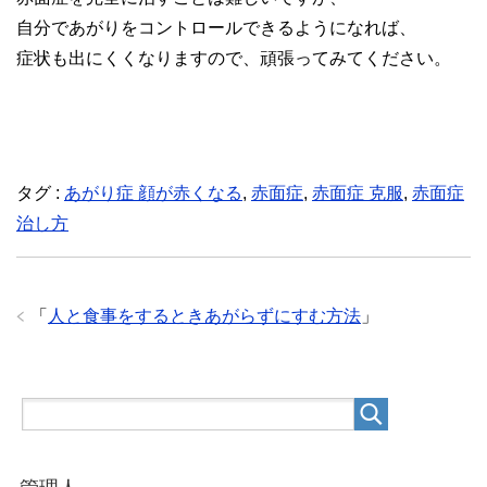
自分であがりをコントロールできるようになれば、
症状も出にくくなりますので、頑張ってみてください。
タグ :
あがり症 顔が赤くなる
,
赤面症
,
赤面症 克服
,
赤面症
治し方
「
人と食事をするときあがらずにすむ方法
」