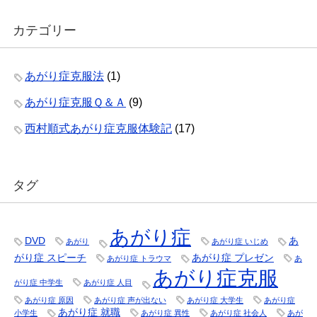
カテゴリー
あがり症克服法
(1)
あがり症克服Ｑ＆Ａ
(9)
西村順式あがり症克服体験記
(17)
タグ
あがり症
DVD
あ
あがり
あがり症 いじめ
がり症 スピーチ
あがり症 プレゼン
あがり症 トラウマ
あ
あがり症克服
がり症 中学生
あがり症 人目
あがり症 原因
あがり症 声が出ない
あがり症 大学生
あがり症
あがり症 就職
小学生
あがり症 異性
あがり症 社会人
あが