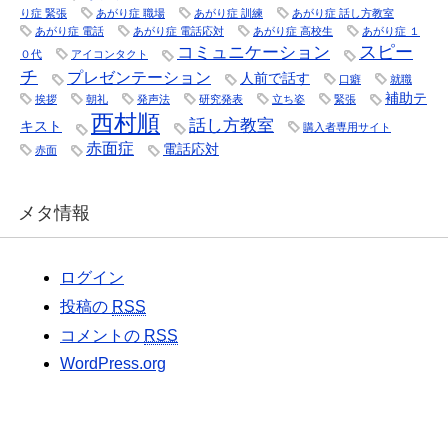
り症 緊張
あがり症 職場
あがり症 訓練
あがり症 話し方教室
あがり症 電話
あがり症 電話応対
あがり症 高校生
あがり症 １
スピー
コミュニケーション
０代
アイコンタクト
チ
プレゼンテーション
人前で話す
口癖
就職
補助テ
挨拶
朝礼
発声法
研究発表
立ち姿
緊張
西村順
話し方教室
キスト
購入者専用サイト
赤面症
電話応対
赤面
メタ情報
ログイン
投稿の
RSS
コメントの
RSS
WordPress.org