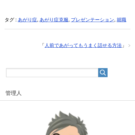
タグ :
あがり症
,
あがり症克服
,
プレゼンテーション
,
就職
「
人前であがってもうまく話せる方法
」
管理人